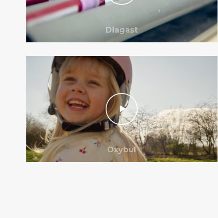
Diagast
Oxybul