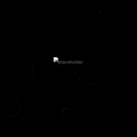
We are Decibel
We’re a rock band from NYC. Vestibulum
facilisis, purus nec pulvinar iaculis, ligula
mi.
Follow Us